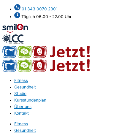
Zum
01 343 0070 2301
Inhalt
springen
Täglich 06:00 - 22:00 Uhr
Fitness
Gesundheit
Studio
Kursstundenplan
Über uns
Kontakt
Fitness
Gesundheit